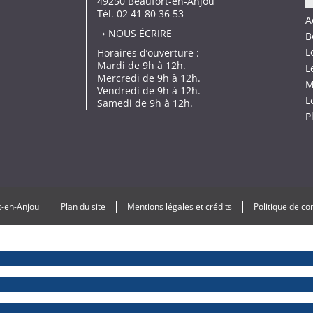
49250 Beaufort-en-Anjou
Tél. 02 41 80 36 53
A
➝
NOUS ÉCRIRE
B
L
Horaires d’ouverture :
Mardi de 9h à 12h.
L
Mercredi de 9h à 12h.
M
Vendredi de 9h à 12h.
L
Samedi de 9h à 12h.
P
t-en-Anjou
Plan du site
Mentions légales et crédits
Politique de con