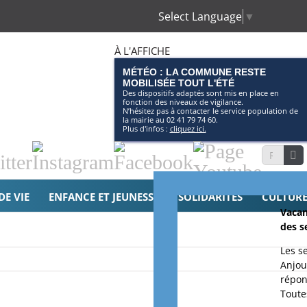
Select Language
▼
À L'AFFICHE
MÉTÉO : LA COMMUNE RESTE
MOBILISÉE TOUT L'ÉTÉ
Des dispositifs adaptés sont mis en place en
fonction des niveaux de vigilance.
N’hésitez pas à contacter le service population de
la mairie au 02 41 79 74 60.
Plus d'infos :
cliquez ici.
tter
Instagram
Facebook
Page
Recherche
Youtube
DE VIE
ENFANCE ET JEUNESSE
SOLIDARITÉS
CULTURE 
Vacan
des s
Les s
Anjou
répon
Toutes