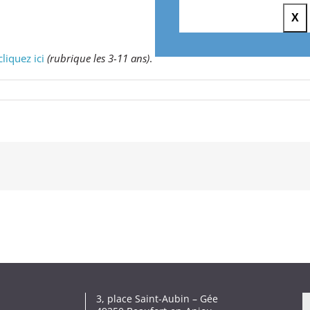
X
cliquez ici
(rubrique les 3-11 ans)
.
3, place Saint-Aubin – Gée