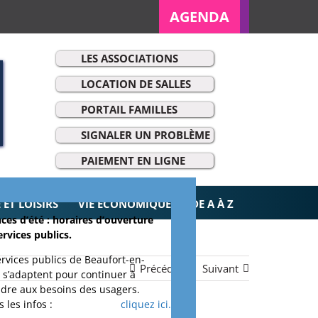
AGENDA
LES ASSOCIATIONS
LOCATION DE SALLES
PORTAIL FAMILLES
SIGNALER UN PROBLÈME
r:
PAIEMENT EN LIGNE
ET LOISIRS
VIE ÉCONOMIQUE
DE A À Z
ces d’été : horaires d’ouverture
ervices publics.
ervices publics de Beaufort-en-
Précédent
Suivant
 s’adaptent pour continuer à
dre aux besoins des usagers.
 les infos :
cliquez ici.