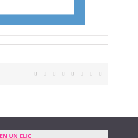
Facebook
X
Reddit
LinkedIn
Tumblr
Pinterest
Vk
Email
EN UN CLIC