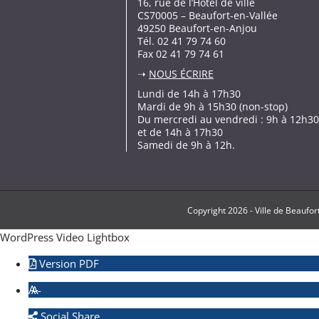
16, rue de l’Hôtel de ville
CS70005 – Beaufort-en-Vallée
49250 Beaufort-en-Anjou
Tél. 02 41 79 74 60
Fax 02 41 79 74 61
➝
NOUS ÉCRIRE
Lundi de 14h à 17h30
Mardi de 9h à 15h30 (non-stop)
Du mercredi au vendredi : 9h à 12h30
et de 14h à 17h30
Samedi de 9h à 12h.
Copyright
2026 -
Ville de Beaufor
WordPress Video Lightbox
Version PDF
A-
Social Share