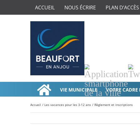
ACCUEIL
NOUS ÉCRIRE
PLAN D’ACCÈS
Application
Twi
smartphone
de
VIE MUNICIPALE
VOTRE CADRE 
la
ville
Accueil
Les vacances pour les 3-12 ans
Règlement et inscriptions